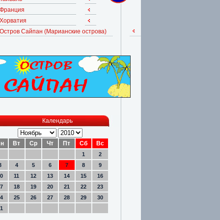
Франция
Хорватия
Остров Сайпан (Марианские острова)
Календарь
н
Вт
Ср
Чт
Пт
Сб
Вс
1
2
3
4
5
6
7
8
9
0
11
12
13
14
15
16
7
18
19
20
21
22
23
4
25
26
27
28
29
30
1