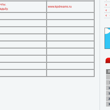
чты.
www.kpdreams.ru
адьбу.
П
1
1
2
3