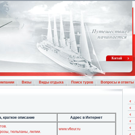
Китай
омпании
Визы
Виды отдыха
Поиск туров
Вопросы и ответы
, краткое описание
Адрес в Интернет
тов.
www.vfleur.ru
розы, тюльпаны, лилии.