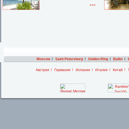
>>>
Moscow
I
Saint Petersburg
I
Golden Ring
I
Ballet
I
Австрия
Германия
Испания
Италия
Китай