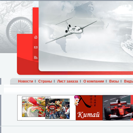
Новости
I
Страны
I
Лист заказа
I
О компании
I
Визы
I
Виды