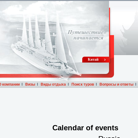
Китай
О компании
I
Визы
I
Виды отдыха
I
Поиск туров
I
Вопросы и ответы
Calendar of events