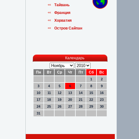
Тайвань
<<
Франция
<<
Хорватия
<<
Остров Сайпан
<<
Календарь
Пн
Вт
Ср
Чт
Пт
Сб
Вс
1
2
3
4
5
6
7
8
9
10
11
12
13
14
15
16
17
18
19
20
21
22
23
24
25
26
27
28
29
30
31