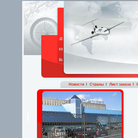
Новости
I
Страны
I
Лист заказа
I