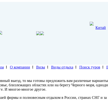
Китай
аза
I
О компании
I
Визы
I
Виды отдыха
I
Поиск туров
I
ивный выезд, то мы готовы предложить вам различные варианты
ковье, близлежащих областях или на берегу Черного моря, однод
ге. И многое-многое другое.
шей фирмы и полновесным отдыхом в России, странах СНГ и за 