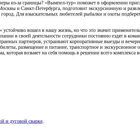
еры из-за границы? «Вымпел-тур» поможет в оформлении пригл
 Москвы и Санкт-Петербурга, подготовит экскурсионную и развл
 город. Для взыскательных любителей рыбалки и охоты подбере
 устойчиво вошел в нашу жизнь, но что это значит применитель
нии в своей деятельности сотрудники постоянно ездят в команд
ранных партнеров, устраивают корпоративные выезды и вечеринк
билеты, размещение и питание, транспортное и экскурсионное 
а, которая возьмет на себя помощь в решении всего комплекса 
ой и дуговой сварке
.