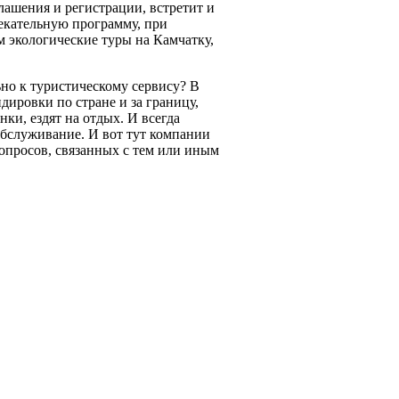
ашения и регистрации, встретит и
екательную программу, при
м экологические туры на Камчатку,
но к туристическому сервису? В
ировки по стране и за границу,
и, ездят на отдых. И всегда
обслуживание. И вот тут компании
вопросов, связанных с тем или иным