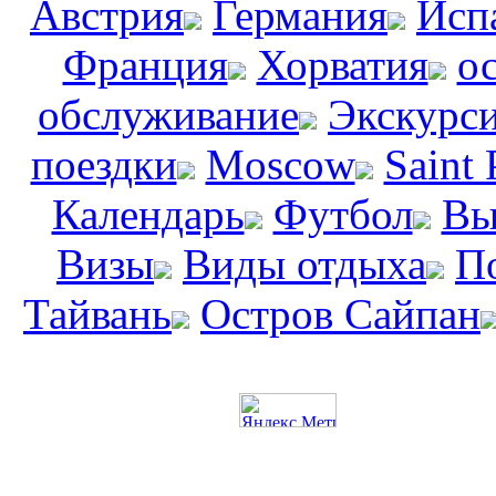
Австрия
Германия
Исп
Франция
Хорватия
о
обслуживание
Экскурс
поездки
Moscow
Saint 
Календарь
Футбол
Вы
Визы
Виды отдыха
П
Тайвань
Остров Сайпан