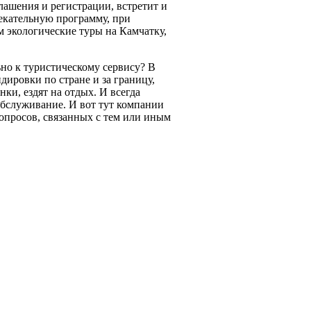
ашения и регистрации, встретит и
екательную программу, при
м экологические туры на Камчатку,
но к туристическому сервису? В
ировки по стране и за границу,
и, ездят на отдых. И всегда
обслуживание. И вот тут компании
вопросов, связанных с тем или иным