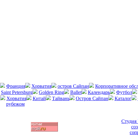
Франция
Хорватия
остров Сайпан
Корпоративное обс
Saint Petersburg
Golden Ring
Ballet
Календарь
Футбол
в
Хорватия
Китай
Тайвань
Остров Сайпан
Каталог
рубежом
Студия 
соз
соп