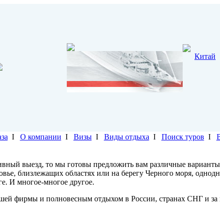
Китай
аза
I
О компании
I
Визы
I
Виды отдыха
I
Поиск туров
I
ивный выезд, то мы готовы предложить вам различные варианты
ковье, близлежащих областях или на берегу Черного моря, однод
ге. И многое-многое другое.
шей фирмы и полновесным отдыхом в России, странах СНГ и за 