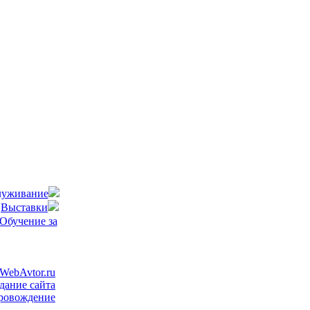
луживание
Выставки
Обучение за
WebAvtor.ru
дание сайта
ровождение