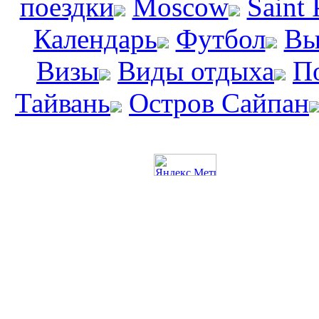
поездки
Moscow
Saint 
Календарь
Футбол
Вы
Визы
Виды отдыха
П
Тайвань
Остров Сайпан