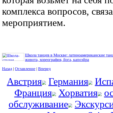
комплекса вопросов, связ
мероприятием.
Школа танцев в Москве: латиноамериканские танцы
живота, хореография, йога, капоэйра
Назад
|
Оглавление
|
Вперед
Австрия
Германия
Исп
Франция
Хорватия
о
обслуживание
Экскурс