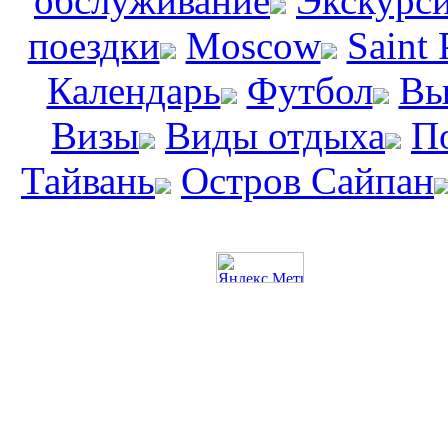
обслуживание
Экскурс
поездки
Moscow
Saint 
Календарь
Футбол
Вы
Визы
Виды отдыха
П
Тайвань
Остров Сайпан