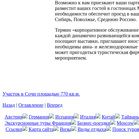
Возможно к вам приезжают ваши партн
разместит ваших гостей в гостиницах
необходимости обеспечит проезд в ваш
Сибирь, Поволжье, Среднюю Россию.
Термин «корпоративное обслуживание»
каждой динамично развивающейся компа
посещают выставки, приглашают иност
необходимы авиа- и железнодорожные 
может пригодиться туристическая фирм
мероприятием.
Участок в Сочи площадью 770 кв.м.
Назад
|
Оглавление
|
Вперед
Австрия
Германия
Испания
Италия
Китай
Тайвань
Экскурсионные туры Франция
Бизнес-поездки
Moscow
Ссылки
Карта сайта
Визы
Виды отдыха
Поиск туро