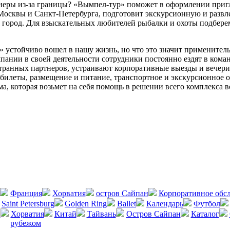
еры из-за границы? «Вымпел-тур» поможет в оформлении пригл
 Москвы и Санкт-Петербурга, подготовит экскурсионную и развл
 город. Для взыскательных любителей рыбалки и охоты подбере
 устойчиво вошел в нашу жизнь, но что это значит применитель
нии в своей деятельности сотрудники постоянно ездят в команд
ранных партнеров, устраивают корпоративные выезды и вечеринк
билеты, размещение и питание, транспортное и экскурсионное 
а, которая возьмет на себя помощь в решении всего комплекса 
Франция
Хорватия
остров Сайпан
Корпоративное обс
Saint Petersburg
Golden Ring
Ballet
Календарь
Футбол
в
Хорватия
Китай
Тайвань
Остров Сайпан
Каталог
рубежом