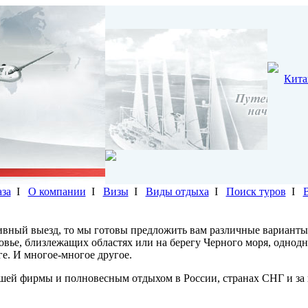
Кита
аза
I
О компании
I
Визы
I
Виды отдыха
I
Поиск туров
I
ивный выезд, то мы готовы предложить вам различные варианты
ковье, близлежащих областях или на берегу Черного моря, однод
ге. И многое-многое другое.
шей фирмы и полновесным отдыхом в России, странах СНГ и за 