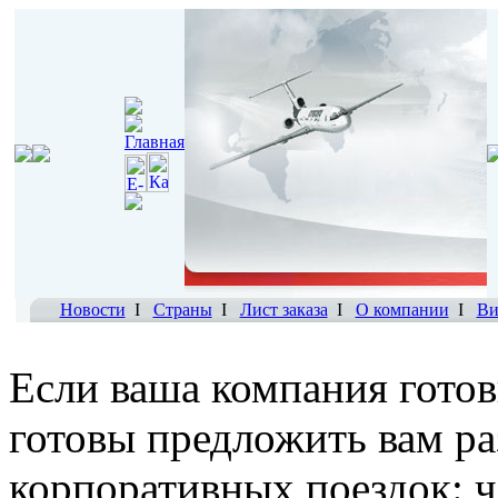
Новости
I
Страны
I
Лист заказа
I
О компании
I
Ви
Если ваша компания готов
готовы предложить вам р
корпоративных поездок: ч