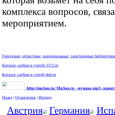
комплекса вопросов, связ
мероприятием.
Городские, областные, национальные, электронные библиотеки
Каталог сатйов и статей 3372.ru
Каталог сатйов и статей detr.ru
http://mu3on.ru/ Mu3on.ru - музыка mp3, скача
Назад
|
Оглавление
|
Вперед
Австрия
Германия
Исп