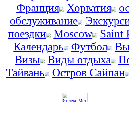
Франция
Хорватия
о
обслуживание
Экскурс
поездки
Moscow
Saint 
Календарь
Футбол
Вы
Визы
Виды отдыха
П
Тайвань
Остров Сайпан