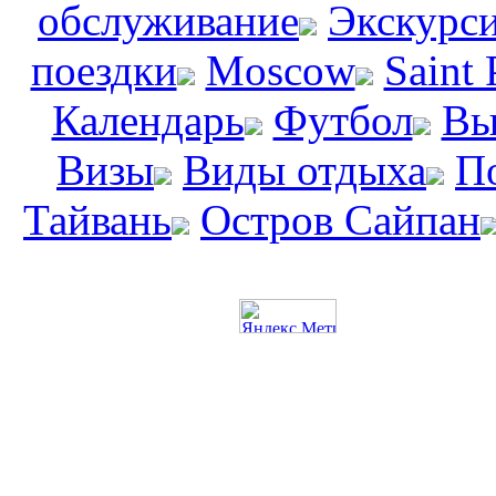
обслуживание
Экскурс
поездки
Moscow
Saint 
Календарь
Футбол
Вы
Визы
Виды отдыха
П
Тайвань
Остров Сайпан