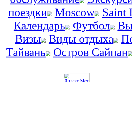
поездки
Moscow
Saint 
Календарь
Футбол
Вы
Визы
Виды отдыха
П
Тайвань
Остров Сайпан