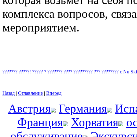
комплекса вопросов, связ
мероприятием.
??????? ?????! ????? ? ??????? ???? ????????? ??? ???????? c Nu Ski
Назад
|
Оглавление
|
Вперед
Австрия
Германия
Исп
Франция
Хорватия
о
обслуживание
Экскурс