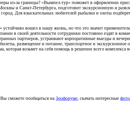
еры из-за границы? «Вымпел-тур» поможет в оформлении пригл
 Москвы и Санкт-Петербурга, подготовит экскурсионную и развл
 город. Для взыскательных любителей рыбалки и охоты подбере
 устойчиво вошел в нашу жизнь, но что это значит применитель
нии в своей деятельности сотрудники постоянно ездят в команд
ранных партнеров, устраивают корпоративные выезды и вечеринк
билеты, размещение и питание, транспортное и экскурсионное 
а, которая возьмет на себя помощь в решении всего комплекса 
е Вы сможете пообщаться на
Зоофоруме
, скачать интересные
фото