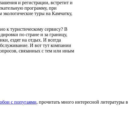
ашения и регистрации, встретит и
екательную программу, при
м экологические туры на Камчатку,
но к туристическому сервису? В
ировки по стране и за границу,
и, ездят на отдых. И всегда
обслуживание. И вот тут компании
вопросов, связанных с тем или иным
обои с попугаями
, прочитать много интересной литературы в