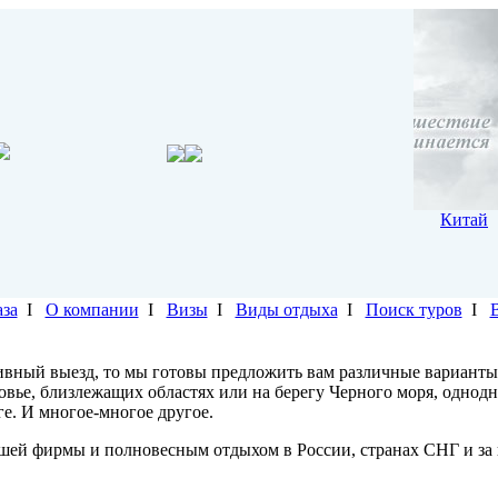
Китай
аза
I
О компании
I
Визы
I
Виды отдыха
I
Поиск туров
I
ивный выезд, то мы готовы предложить вам различные варианты
ковье, близлежащих областях или на берегу Черного моря, однод
ге. И многое-многое другое.
шей фирмы и полновесным отдыхом в России, странах СНГ и за 